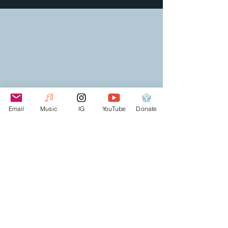
Email
Music
IG
YouTube
Donate
Webmaster Login